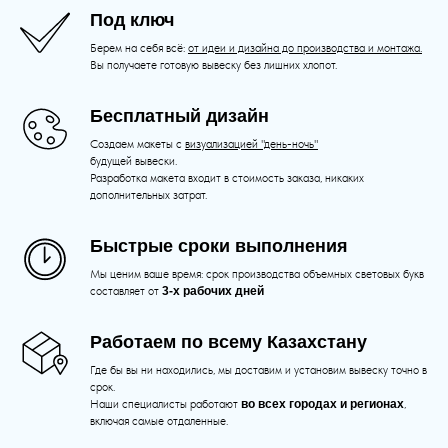
Под ключ
Берем на себя всё:
от идеи и дизайна до производства и монтажа.
Вы получаете готовую вывеску без лишних хлопот.
Бесплатный дизайн
Создаем макеты с
визуализацией "день-ночь"
будущей вывески.
Разработка макета входит в стоимость заказа, никаких
дополнительных затрат.
Быстрые сроки выполнения
Мы ценим ваше время: срок производства объемных световых букв
составляет от
3-х рабочих дней
Работаем по всему Казахстану
Где бы вы ни находились, мы доставим и установим вывеску точно в
срок.
Наши специалисты работают
во всех городах и регионах
,
включая самые отдаленные.